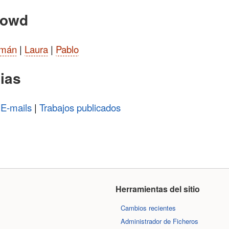
rowd
mán
|
Laura
|
Pablo
ias
 E-mails
|
Trabajos publicados
Herramientas del sitio
Cambios recientes
Administrador de Ficheros