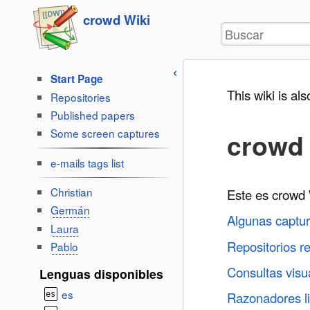
Herramientas
Saltar a
crowd Wiki
de
Buscar
contenido
usuario
Start Page
This wiki is als
Repositories
Published papers
Some screen captures
crowd
e-mails tags list
Christian
Este es crowd 
Germán
Algunas captur
Laura
Repositorios r
Pablo
Consultas visu
Lenguas disponibles
es
Razonadores li